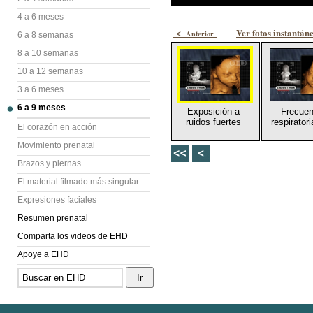
4 a 6 meses
<
Ver fotos instantán
Anterior
6 a 8 semanas
8 a 10 semanas
10 a 12 semanas
3 a 6 meses
6 a 9 meses
Exposición a
Frecuen
ruidos fuertes
respiratori
El corazón en acción
Movimiento prenatal
Brazos y piernas
El material filmado más singular
Expresiones faciales
Resumen prenatal
Comparta los videos de EHD
Apoye a EHD