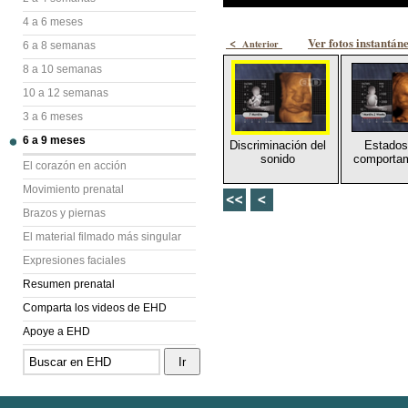
4 a 6 meses
<
Ver fotos instantán
Anterior
6 a 8 semanas
8 a 10 semanas
10 a 12 semanas
3 a 6 meses
6 a 9 meses
Discriminación del
Estados
sonido
comportam
El corazón en acción
Movimiento prenatal
Brazos y piernas
El material filmado más singular
Expresiones faciales
Resumen prenatal
Comparta los videos de EHD
Apoye a EHD