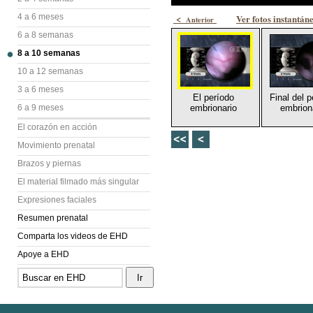
4 a 6 meses
<
Ver fotos instantán
Anterior
6 a 8 semanas
8 a 10 semanas
10 a 12 semanas
3 a 6 meses
El período
Final del 
6 a 9 meses
embrionario
embrion
El corazón en acción
Movimiento prenatal
Brazos y piernas
El material filmado más singular
Expresiones faciales
Resumen prenatal
Comparta los videos de EHD
Apoye a EHD