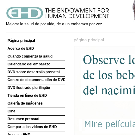
Mejorar la salud de por vida, de a un embarazo por vez
página principal
Página principal
Acerca de EHD
Cuando comienza la salud
Calendario del embarazo
DVD sobre desarrollo prenatal
Centro de documentación de DVD
DVD ilustrado plurilingüe
Tienda en línea de EHD
Galería de imágenes
Cine
Resumen prenatal
Comparta los videos de EHD
Apoye a EHD