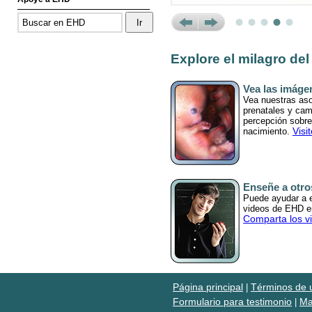
Prev
Next
Explore el milagro del
Vea las imáge
Vea nuestras as
prenatales y cam
percepción sobre 
Visi
nacimiento.
Enseñe a otro
Puede ayudar a ed
videos de EHD en
Comparta los v
Página principal
Términos de 
|
Formulario para testimonio
Ma
|