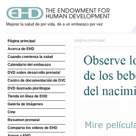
Mejorar la salud de por vida, de a un embarazo por vez
página principal
Página principal
Acerca de EHD
Cuando comienza la salud
Calendario del embarazo
DVD sobre desarrollo prenatal
Centro de documentación de DVD
DVD ilustrado plurilingüe
Tienda en línea de EHD
Galería de imágenes
Cine
Resumen prenatal
Comparta los videos de EHD
Apoye a EHD