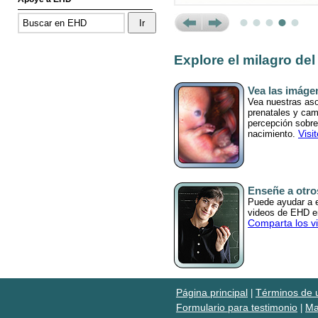
Prev
Next
Explore el milagro del
Vea las imáge
Vea nuestras as
prenatales y cam
percepción sobre 
Visi
nacimiento.
Enseñe a otro
Puede ayudar a ed
videos de EHD en
Comparta los v
Página principal
Términos de 
|
Formulario para testimonio
Ma
|